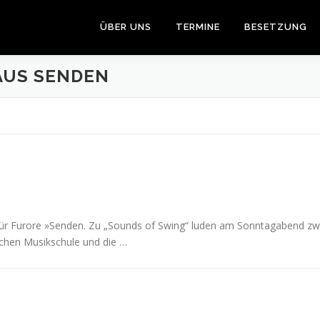
ÜBER UNS
TERMINE
BESETZUNG
US SENDEN
für Furore »Senden. Zu „Sounds of Swing“ luden am Sonntagabend zw
ichen Musikschule und die …