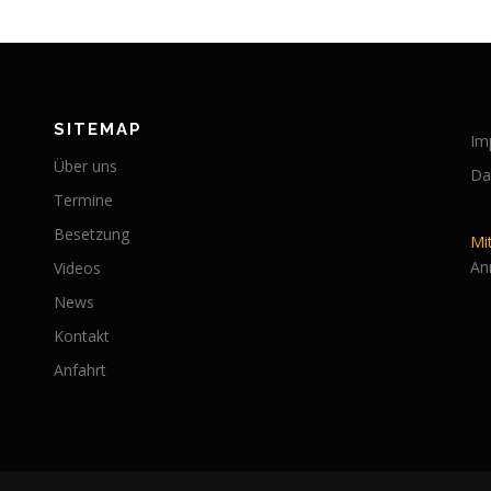
SITEMAP
Im
Über uns
Da
Termine
Besetzung
Mi
An
Videos
News
Kontakt
Anfahrt