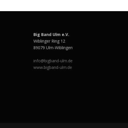
Big Band Ulm e.V.
Wiblinger Ring 12
89079 Ulm-Wiblingen
info@bigband-ulm.de
www.bigband-ulm.de