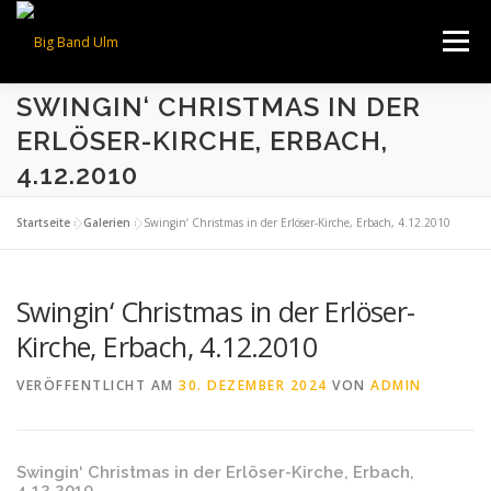
Zum
Inhalt
Menü
springen
SWINGIN‘ CHRISTMAS IN DER
ÜBER UNS
TERMINE
BESETZUNG
FOTOS
ERLÖSER-KIRCHE, ERBACH,
4.12.2010
VIDEOS
NEWS
KONTAKT
Startseite
»
Galerien
»
Swingin‘ Christmas in der Erlöser-Kirche, Erbach, 4.12.2010
Swingin‘ Christmas in der Erlöser-
Kirche, Erbach, 4.12.2010
VERÖFFENTLICHT AM
30. DEZEMBER 2024
VON
ADMIN
Swingin‘ Christmas in der Erlöser-Kirche, Erbach,
4.12.2010