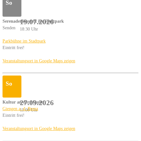
So
19.07.2026
Serenadenkonzert im Stadtpark
Senden
18:30 Uhr
Parkbühne im Stadtpark
Eintritt frei!
Veranstaltungsort in Google Maps zeigen
So
27.09.2026
Kultur an der Mauer
Giengen a. d. Brenz
11:00 Uhr
Eintritt frei!
Veranstaltungsort in Google Maps zeigen