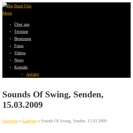
Zum
Inhalt
Menü
springen
Über uns
Termine
Besetzung
Fotos
Videos
News
Kontakt
Anfahrt
Sounds Of Swing, Senden,
15.03.2009
Startseite
»
Galerien
»
Sounds Of Swing, Senden, 15.03.2009