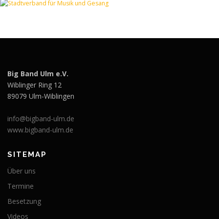
Big Band Ulm e.V.
Wiblinger Ring 12
89079 Ulm-Wiblingen
info@bigband-ulm.de
www.bigband-ulm.de
SITEMAP
Über uns
Termine
Besetzung
Videos