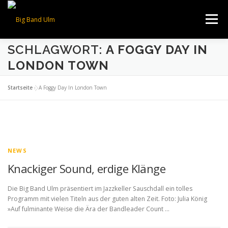
Zum
Inhalt
Menü
springen
SCHLAGWORT:
A FOGGY DAY IN
ÜBER UNS
TERMINE
BESETZUNG
FOTOS
LONDON TOWN
Startseite
»
A Foggy Day In London Town
VIDEOS
NEWS
KONTAKT
NEWS
Knackiger Sound, erdige Klänge
Die Big Band Ulm präsentiert im Jazzkeller Sauschdall ein tolles
Programm mit vielen Titeln aus der guten alten Zeit. Foto: Julia König
»Auf fulminante Weise die Ära der Bandleader Count …