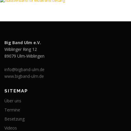
Big Band Ulm e.V.
Wiblinger Ring 12
89079 Ulm-Wiblingen
info@bigband-ulm.de
www.bigband-ulm.de
SITEMAP
Über uns
Termine
Besetzung
Videos