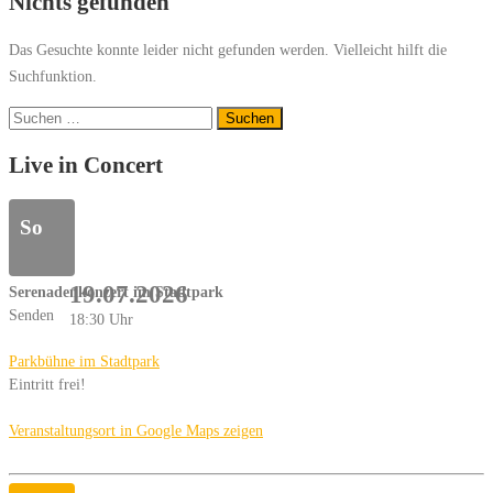
Nichts gefunden
Das Gesuchte konnte leider nicht gefunden werden. Vielleicht hilft die
Suchfunktion.
Suchen
nach:
Live in Concert
So
19.07.2026
Serenadenkonzert im Stadtpark
Senden
18:30 Uhr
Parkbühne im Stadtpark
Eintritt frei!
Veranstaltungsort in Google Maps zeigen