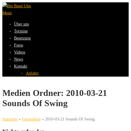
Zum
Inhalt
Menü
springen
Über uns
Termine
Besetzung
Fotos
Videos
News
Kontakt
Anfahrt
Medien Ordner:
2010-03-21
Sounds Of Swing
Startseite
»
Fotogalerie
»
2010-03-21 Sounds Of Swing