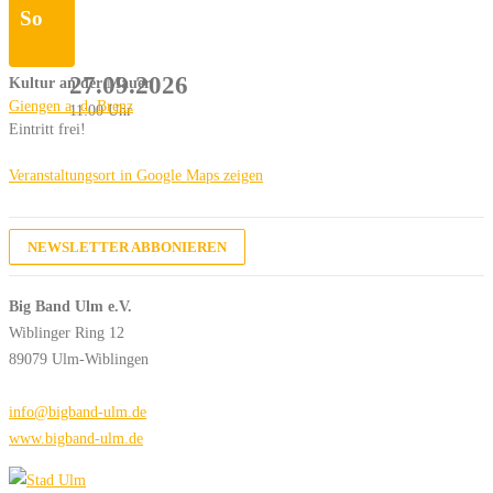
So
27.09.2026
Kultur an der Mauer
Giengen a. d. Brenz
11:00 Uhr
Eintritt frei!
Veranstaltungsort in Google Maps zeigen
NEWSLETTER ABBONIEREN
Big Band Ulm e.V.
Wiblinger Ring 12
89079 Ulm-Wiblingen
info@bigband-ulm.de
www.bigband-ulm.de